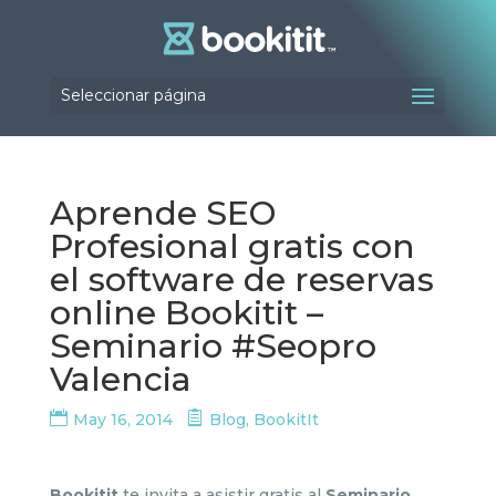
Seleccionar página
Aprende SEO
Profesional gratis con
el software de reservas
online Bookitit –
Seminario #Seopro
Valencia
May 16, 2014
Blog
,
BookitIt
Bookitit
te invita a asistir gratis al
Seminario