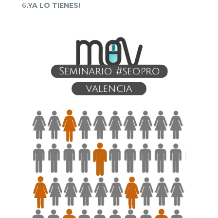
6
.YA LO TIENES!