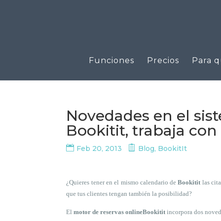
Funciones
Precios
Para q
Novedades en el sis
Bookitit, trabaja con
Feb 20, 2013
Blog
,
BookitIt
¿Quieres tener en el mismo calendario de
Bookitit
las cit
que tus clientes tengan también la posibilidad?
El
motor de reservas online
Bookitit
incorpora dos noveda