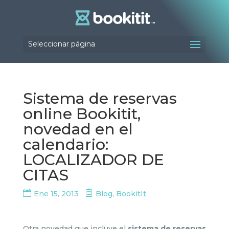
Seleccionar página
Sistema de reservas
online Bookitit,
novedad en el
calendario:
LOCALIZADOR DE
CITAS
Ene 15, 2013
Blog
,
BookitIt
Otra novedad que incluye el
sistema de reservas