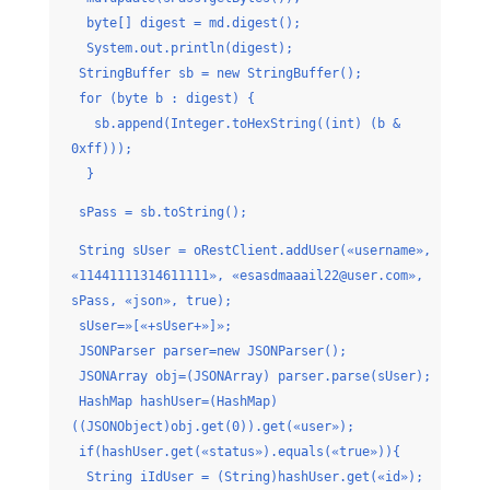
byte[] digest = md.digest();
System.out.println(digest);
StringBuffer sb = new StringBuffer();
for (byte b : digest) {
sb.append(Integer.toHexString((int) (b &
0xff)));
}
sPass = sb.toString();
String sUser = oRestClient.addUser(«username»,
«11441111314611111», «esasdmaaail22@user.com»,
sPass, «json», true);
sUser=»[«+sUser+»]»;
JSONParser parser=new JSONParser();
JSONArray obj=(JSONArray) parser.parse(sUser);
HashMap hashUser=(HashMap)
((JSONObject)obj.get(0)).get(«user»);
if(hashUser.get(«status»).equals(«true»)){
String iIdUser = (String)hashUser.get(«id»);