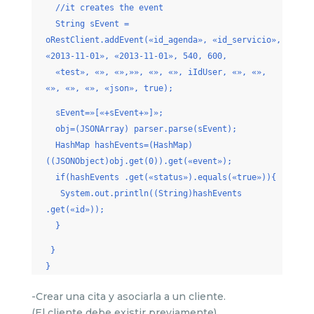
//it creates the event
String sEvent =
oRestClient.addEvent(«id_agenda», «id_servicio»,
«2013-11-01», «2013-11-01», 540, 600,
«test», «», «»,»», «», «», iIdUser, «», «»,
«», «», «», «json», true);
sEvent=»[«+sEvent+»]»;
obj=(JSONArray) parser.parse(sEvent);
HashMap hashEvents=(HashMap)
((JSONObject)obj.get(0)).get(«event»);
if(hashEvents .get(«status»).equals(«true»)){
System.out.println((String)hashEvents
.get(«id»));
}
}
}
-Crear una cita y asociarla a un cliente.
(El cliente debe existir previamente)