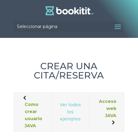
Seleccionar página
CREAR UNA
CITA/RESERVA
Acceso
Como
Ver todos
web
crear
los
JAVA
usuario
ejemplos
JAVA