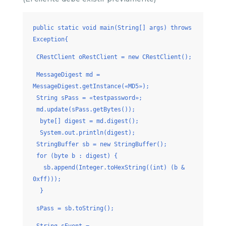
public static void main(String[] args) throws
Exception{
CRestClient oRestClient = new CRestClient();
MessageDigest md =
MessageDigest.getInstance(«MD5»);
String sPass = «testpassword»;
md.update(sPass.getBytes());
byte[] digest = md.digest();
System.out.println(digest);
StringBuffer sb = new StringBuffer();
for (byte b : digest) {
sb.append(Integer.toHexString((int) (b &
0xff)));
}
sPass = sb.toString();