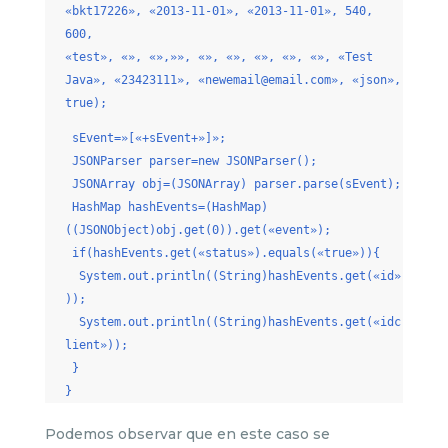
«bkt17226», «2013-11-01», «2013-11-01», 540,
600,
«test», «», «»,»», «», «», «», «», «», «Test
Java», «23423111», «newemail@email.com», «json»,
true);
sEvent=»[«+sEvent+»]»;
JSONParser parser=new JSONParser();
JSONArray obj=(JSONArray) parser.parse(sEvent);
HashMap hashEvents=(HashMap)
((JSONObject)obj.get(0)).get(«event»);
if(hashEvents.get(«status»).equals(«true»)){
System.out.println((String)hashEvents.get(«id»
));
System.out.println((String)hashEvents.get(«idc
lient»));
}
}
Podemos observar que en este caso se