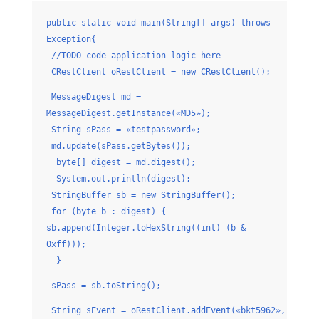
public static void main(String[] args) throws
Exception{
//TODO code application logic here
CRestClient oRestClient = new CRestClient();
MessageDigest md =
MessageDigest.getInstance(«MD5»);
String sPass = «testpassword»;
md.update(sPass.getBytes());
byte[] digest = md.digest();
System.out.println(digest);
StringBuffer sb = new StringBuffer();
for (byte b : digest) {
sb.append(Integer.toHexString((int) (b &
0xff)));
}
sPass = sb.toString();
String sEvent = oRestClient.addEvent(«bkt5962»,