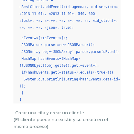
String sEvent =
oRestClient.addEvent(«id_agenda», «id_servicio»,
«2013-11-01», «2013-11-01», 540, 600,
«test», «», «»,»», «», «», «», «», «id_client»,
«», «», «», «json», true);
sEvent=»[«+sEvent+»]»;
JSONParser parser=new JSONParser();
JSONArray obj=(JSONArray) parser.parse(sEvent);
HashMap hashEvents=(HashMap)
((JSONObject)obj.get(0)).get(«event»);
if(hashEvents.get(«status»).equals(«true»)){
System.out.println((String)hashEvents.get(«id»
));
}
}
-Crear una cita y crear un cliente.
(El cliente puede no existir y se creará en el
mismo proceso)