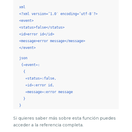
xml
<?xml version=’1.0′ encoding=’utf-8′?>
<event>
<status>false</status>
<id>error id</id>
<message>error message</message>
</event>
json
{«event»:
{
«status»:false,
«id»:error id,
«message»:error message
}
}
Si quieres saber más sobre esta función puedes
acceder a la referencia completa.