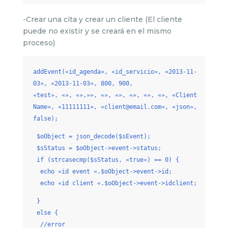
-Crear una cita y crear un cliente (El cliente
puede no existir y se creará en el mismo
proceso)
addEvent(«id_agenda», «id_servicio», «2013-11-
03», «2013-11-03», 800, 900,
«test», «», «»,»», «», «», «», «», «», «Client
Name», «11111111», «client@email.com», «json»,
false);
$oObject = json_decode($sEvent);
$sStatus = $oObject->event->status;
if (strcasecmp($sStatus, «true») == 0) {
echo «id event «.$oObject->event->id;
echo «id client «.$oObject->event->idclient;
}
else {
//error