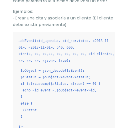
como parámetro la función devolverá un error.
Ejemplos:
-Crear una cita y asociarla a un cliente (El cliente
debe existir previamente)
addEvent(«id_agenda», «id_servicio», «2013-11-
01», «2013-11-01», 540, 600,
«test», «», «»,»», «», «», «», «», «id_cliente»,
«», «», «», «json», true);
$oObject = json_decode($sEvent);
$sStatus = $oObject->event->status;
if (strcasecmp($sStatus, «true») == 0) {
echo «id event «.$oObject->event->id;
}
else {
//error
}
?>