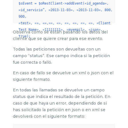
$sEvent = $oRestClient->addEvent(«id_agenda»,
«id_servicio”, «2013-11-03», «2013-11-03», 800,
900,
«test», «», «»,»», «», «», «», «», «», «Client
Test Name», «11111111», «myemail», «json»,
Observa como se están pasando los datos del
true);
cliente que se quiere crear para ese evento.
Todas las peticiones son devueltas con un
campo “status”. Ese campo indica si la petición
fue correcta o falló.
En caso de fallo se devuelve un xml o json con el
siguiente formato.
En todas las llamadas se devuelve un campo
status que indica el resultado de la petición. En
caso de que haya un error, dependiendo de si
has solicitado la petición en json o en xml se
devolverá con el siguiente formato: