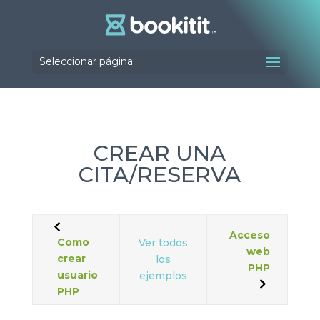
Seleccionar página
CREAR UNA
CITA/RESERVA
Acceso
Como
Ver todos
web
crear
los
PHP
usuario
ejemplos
PHP