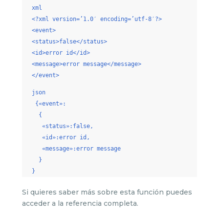
xml
<?xml version=’1.0′ encoding=’utf-8′?>
<event>
<status>false</status>
<id>error id</id>
<message>error message</message>
</event>
json
{«event»:
{
«status»:false,
«id»:error id,
«message»:error message
}
}
Si quieres saber más sobre esta función puedes
acceder a la referencia completa.