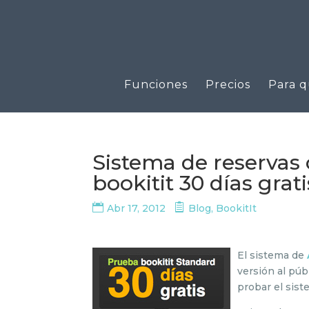
Funciones
Precios
Para q
Sistema de reservas 
bookitit 30 días grati
Abr 17, 2012
Blog
,
BookitIt
El sistema de
versión al púb
probar el sist