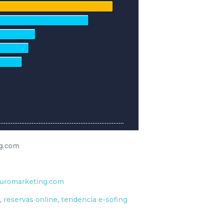
ng.com
uromarketing.com
a
,
reservas online
,
tendencia e-sofing