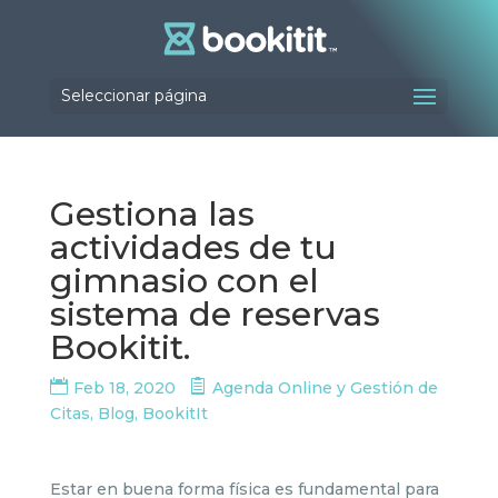
Seleccionar página
Gestiona las
actividades de tu
gimnasio con el
sistema de reservas
Bookitit.
Feb 18, 2020
Agenda Online y Gestión de
Citas
,
Blog
,
BookitIt
Estar en buena forma física es fundamental para