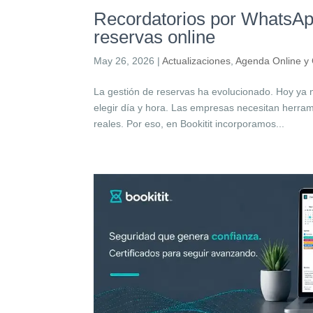
Recordatorios por WhatsApp
reservas online
May 26, 2026
|
Actualizaciones
,
Agenda Online y 
La gestión de reservas ha evolucionado. Hoy ya no
elegir día y hora. Las empresas necesitan herra
reales. Por eso, en Bookitit incorporamos...