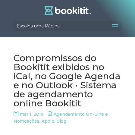
Escolha uma Página
Compromissos do
Bookitit exibidos no
iCal, no Google Agenda
e no Outlook · Sistema
de agendamento
online Bookitit
mar 1, 2019
Agendamento On-Line e
Nomeações
,
Apoio
,
Blog