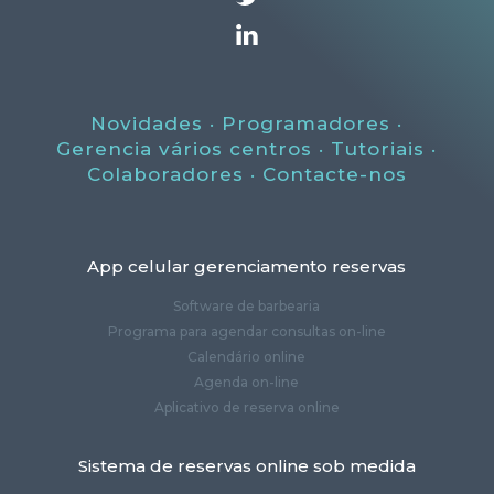
Novidades
·
Programadores
·
Gerencia vários centros ·
Tutoriais
·
Colaboradores
·
Contacte-nos
App celular gerenciamento reservas
Software de barbearia
Programa para agendar consultas on-line
Calendário online
Agenda on-line
Aplicativo de reserva online
Sistema de reservas online sob medida