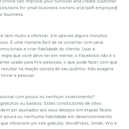
f online can improve your turnover and create customer
solutions for small business owners and (self-employed)
r business.
ok tem muito a oferecer. Em apenas alguns minutos,
cios. É uma maneira fácil de se conectar com seus
mocionais e criar fidelidade do cliente. Usar a
regra que você deve ter em mente, o Facebook não é o
nte usado para fins pessoais, o que pode fazer com que
resultar na reação oposta do seu público. Não exagere
torne-a pessoal.
fissional com pouco ou nenhum investimento?
ratuitos ou baratos. Estes construtores de sites
podem ser ajustados aos seus desejos em etapas fáceis.
em pouca ou nenhuma habilidade em desenvolvimento
 que oferecem um site gratuito: WordPress, Jimdo, Wix e