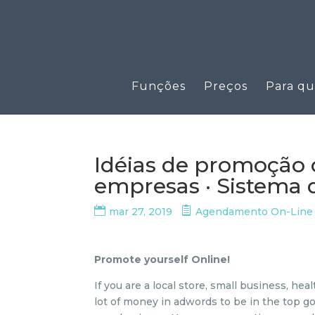
Funções
Preços
Para q
Idéias de promoção 
empresas · Sistema d
mar 27, 2019
Agendamento On-Line
Promote yourself Online!
If you are a local store, small business, hea
lot of money in adwords to be in the top go