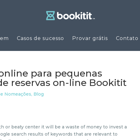
uem
Casos de sucesso
Provar grátis
Contato
online para pequenas
e reservas on-line Bookitit
 e Nomeações
,
Blog
lth or beaty center it will be a waste of money to invest a
ogle search results of keywords that are relevant to