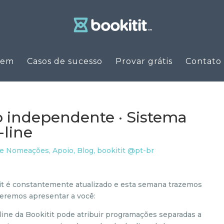
uem
Casos de sucesso
Provar grátis
Contato
o independente · Sistema
line
 e Nomeações
,
Apoio
,
Blog
,
bookitit @pt-br
it é constantemente atualizado e esta semana trazemos
eremos apresentar a você:
-line da Bookitit pode atribuir programações separadas a