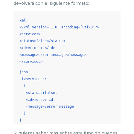
devolverá con el siguiente formato:
xml
<?xml version=’1.0′ encoding=’utf-8′?>
<services>
<status>false</status>
<id>error id</id>
<message>error message</message>
</services>
json
{«services»:
{
«status»:false,
«id»:error id,
«message»:error message
}
}
Si quieres saber más sobre esta función puedes