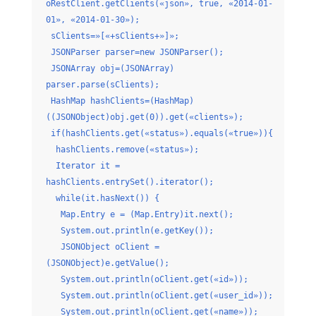
oRestClient.getClients(«json», true, «2014-01-
01», «2014-01-30»);
sClients=»[«+sClients+»]»;
JSONParser parser=new JSONParser();
JSONArray obj=(JSONArray)
parser.parse(sClients);
HashMap hashClients=(HashMap)
((JSONObject)obj.get(0)).get(«clients»);
if(hashClients.get(«status»).equals(«true»)){
hashClients.remove(«status»);
Iterator it =
hashClients.entrySet().iterator();
while(it.hasNext()) {
Map.Entry e = (Map.Entry)it.next();
System.out.println(e.getKey());
JSONObject oClient =
(JSONObject)e.getValue();
System.out.println(oClient.get(«id»));
System.out.println(oClient.get(«user_id»));
System.out.println(oClient.get(«name»));