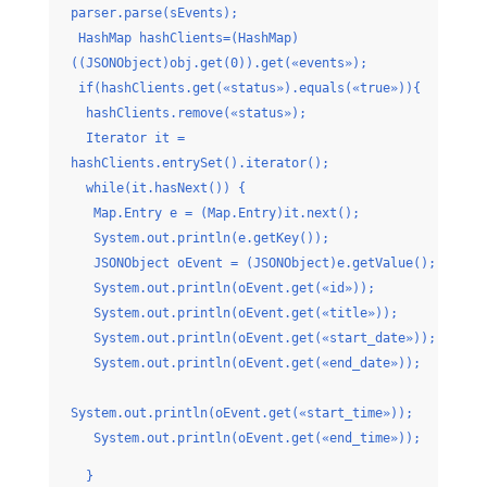
parser.parse(sEvents);
HashMap hashClients=(HashMap)
((JSONObject)obj.get(0)).get(«events»);
if(hashClients.get(«status»).equals(«true»)){
hashClients.remove(«status»);
Iterator it =
hashClients.entrySet().iterator();
while(it.hasNext()) {
Map.Entry e = (Map.Entry)it.next();
System.out.println(e.getKey());
JSONObject oEvent = (JSONObject)e.getValue();
System.out.println(oEvent.get(«id»));
System.out.println(oEvent.get(«title»));
System.out.println(oEvent.get(«start_date»));
System.out.println(oEvent.get(«end_date»));
System.out.println(oEvent.get(«start_time»));
System.out.println(oEvent.get(«end_time»));
}