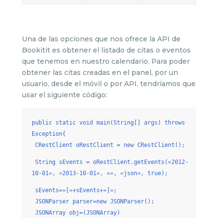
Una de las opciones que nos ofrece la API de
Bookitit es obtener el listado de citas o eventos
que tenemos en nuestro calendario. Para poder
obtener las citas creadas en el panel, por un
usuario, desde el móvil o por API, tendríamos que
usar el siguiente código:
public static void main(String[] args) throws
Exception{
CRestClient oRestClient = new CRestClient();
String sEvents = oRestClient.getEvents(«2012-
10-01», «2013-10-01», «», «json», true);
sEvents=»[«+sEvents+»]»;
JSONParser parser=new JSONParser();
JSONArray obj=(JSONArray)