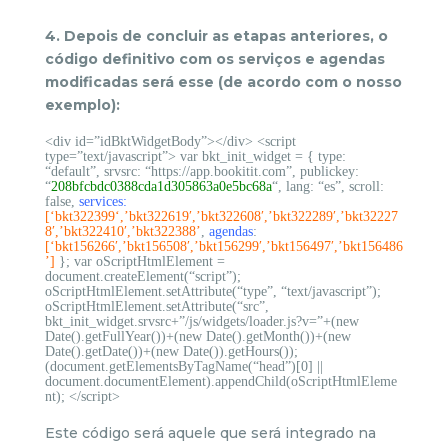
4. Depois de concluir as etapas anteriores, o
código definitivo com os serviços e agendas
modificadas será esse (de acordo com o nosso
exemplo):
<div id=”idBktWidgetBody”></div> <script
type=”text/javascript”> var bkt_init_widget = { type:
“default”, srvsrc: “https://app.bookitit.com”, publickey:
“
208bfcbdc0388cda1d305863a0e5bc68a
“, lang: “es”, scroll:
false,
services:
[
‘
bkt322399
‘,’bkt322619′,’bkt322608′,’bkt322289′,’bkt32227
8′,’bkt322410′,’bkt322388’
,
agendas
:
[
‘bkt156266′,’bkt156508′,’bkt156299′,’bkt156497′,’bkt156486
’
]
}; var oScriptHtmlElement =
document.createElement(“script”);
oScriptHtmlElement.setAttribute(“type”, “text/javascript”);
oScriptHtmlElement.setAttribute(“src”,
bkt_init_widget.srvsrc+”/js/widgets/loader.js?v=”+(new
Date().getFullYear())+(new Date().getMonth())+(new
Date().getDate())+(new Date()).getHours());
(document.getElementsByTagName(“head”)[0] ||
document.documentElement).appendChild(oScriptHtmlEleme
nt); </script>
Este código será aquele que será integrado na