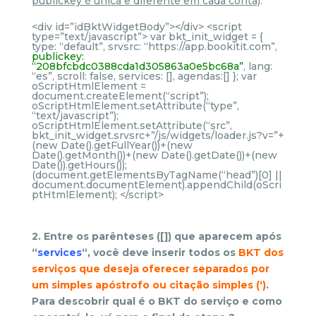
publickey é única e diferente em cada conta)
:
<div id=”idBktWidgetBody”></div> <script
type=”text/javascript”> var bkt_init_widget = {
type: “default”, srvsrc: “https://app.bookitit.com”,
publickey:
“208bfcbdc0388cda1d305863a0e5bc68a”
, lang:
“es”, scroll: false, services: [], agendas:[] }; var
oScriptHtmlElement =
document.createElement(“script”);
oScriptHtmlElement.setAttribute(“type”,
“text/javascript”);
oScriptHtmlElement.setAttribute(“src”,
bkt_init_widget.srvsrc+”/js/widgets/loader.js?v=”+
(new Date().getFullYear())+(new
Date().getMonth())+(new Date().getDate())+(new
Date()).getHours());
(document.getElementsByTagName(“head”)[0] ||
document.documentElement).appendChild(oScri
ptHtmlElement); </script>
2. Entre os parênteses ([]) que aparecem após
“
services
“, você deve inserir todos os
BKT dos
serviços que deseja oferecer separados por
um simples apóstrofo
ou citação simples
(‘)
.
Para descobrir qual é o BKT do serviço e como