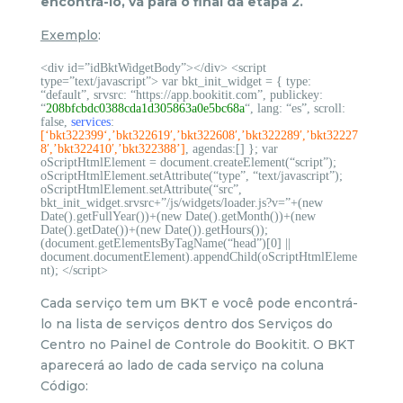
encontrá-lo, vá para o final da etapa 2.
Exemplo
:
<div id=”idBktWidgetBody”></div> <script
type=”text/javascript”> var bkt_init_widget = { type:
“default”, srvsrc: “https://app.bookitit.com”, publickey:
“
208bfcbdc0388cda1d305863a0e5bc68a
“, lang: “es”, scroll:
false,
services
:
[
‘
bkt322399
‘,’bkt322619′,’bkt322608′,’bkt322289′,’bkt32227
8′,’bkt322410′,’bkt322388’
]
, agendas:[] }; var
oScriptHtmlElement = document.createElement(“script”);
oScriptHtmlElement.setAttribute(“type”, “text/javascript”);
oScriptHtmlElement.setAttribute(“src”,
bkt_init_widget.srvsrc+”/js/widgets/loader.js?v=”+(new
Date().getFullYear())+(new Date().getMonth())+(new
Date().getDate())+(new Date()).getHours());
(document.getElementsByTagName(“head”)[0] ||
document.documentElement).appendChild(oScriptHtmlEleme
nt); </script>
Cada serviço tem um BKT e você pode encontrá-
lo na lista de serviços dentro dos Serviços do
Centro no Painel de Controle do Bookitit. O BKT
aparecerá ao lado de cada serviço na coluna
Código: