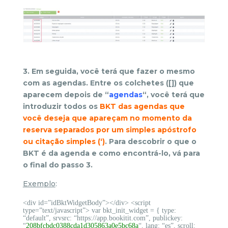
3. Em seguida, você terá que fazer o mesmo
com as agendas. Entre os colchetes ([]) que
aparecem depois de “
agendas
“, você terá que
introduzir todos os
BKT das agendas que
você deseja que apareçam no momento da
reserva separados por um simples apóstrofo
ou citação simples
(‘)
. Para descobrir o que o
BKT é da agenda e como encontrá-lo, vá para
o final do passo 3.
Exemplo
:
<div id=”idBktWidgetBody”></div> <script
type=”text/javascript”> var bkt_init_widget = { type:
“default”, srvsrc: “https://app.bookitit.com”, publickey:
“
208bfcbdc0388cda1d305863a0e5bc68a
“, lang: “es”, scroll: