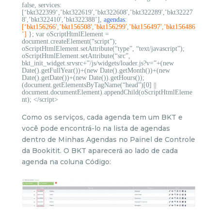
false, services:
[
‘
bkt322399
‘,’bkt322619′,’bkt322608′,’bkt322289′,’bkt32227
8′,’bkt322410′,’bkt322388’
]
,
agendas
:
[
‘bkt156266′,’bkt156508′,’bkt156299′,’bkt156497′,’bkt156486
’
]
}; var oScriptHtmlElement =
document.createElement(“script”);
oScriptHtmlElement.setAttribute(“type”, “text/javascript”);
oScriptHtmlElement.setAttribute(“src”,
bkt_init_widget.srvsrc+”/js/widgets/loader.js?v=”+(new
Date().getFullYear())+(new Date().getMonth())+(new
Date().getDate())+(new Date()).getHours());
(document.getElementsByTagName(“head”)[0] ||
document.documentElement).appendChild(oScriptHtmlEleme
nt); </script>
Como os serviços, cada agenda tem um BKT e
você pode encontrá-lo na lista de agendas
dentro de Minhas Agendas no Painel de Controle
da Bookitit. O BKT aparecerá ao lado de cada
agenda na coluna Código: