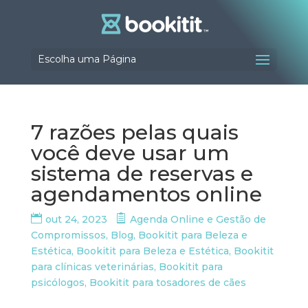
Escolha uma Página
7 razões pelas quais
você deve usar um
sistema de reservas e
agendamentos online
out 24, 2023
Agenda Online e Gestão de
Compromissos
,
Blog
,
Bookitit para Beleza e
Estética
,
Bookitit para Beleza e Estética
,
Bookitit
para clínicas veterinárias
,
Bookitit para
psicólogos
,
Bookitit para tosadores de cães