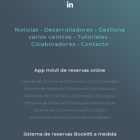
Noticias
·
Desarrolladores
·
Gestiona
varios centros
·
Tutoriales
·
Colaboradores
·
Contacto
App móvil de reservas online
Agenda de Cita Previa Online para Clínicas Dentales
Sistema de Reservas Online para Fisioterapeutas
Aplicación de Cita Previa Online para Osteópatas
Software de Reservas Online para Nutricionistas
Sistema de Cita Previa para Psicólogos
Sistema de Reserva Online para Hospitales
Sistema de reservas Bookitit a medida