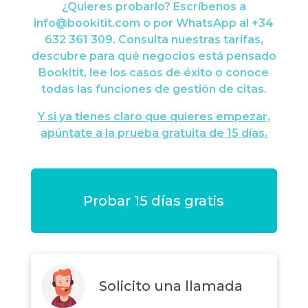
¿Quieres probarlo? Escríbenos a
info@bookitit.com
o por WhatsApp al
+34
632 361 309
. Consulta nuestras
tarifas
,
descubre
para qué negocios
está pensado
Bookitit, lee los
casos de éxito
o conoce
todas las
funciones de gestión de citas
.
Y si ya tienes claro que quieres empezar,
apúntate a la
prueba gratuita de 15 días
.
Probar 15 días gratis
Solicito una llamada