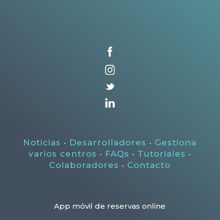
Noticias
·
Desarrolladores
·
Gestiona
varios centros
·
FAQs
·
Tutoriales
·
Colaboradores
·
Contacto
App móvil de reservas online