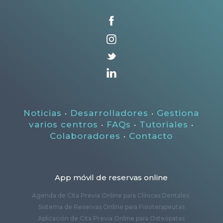
Noticias
·
Desarrolladores
·
Gestiona
varios centros
·
FAQs
·
Tutoriales
·
Colaboradores
·
Contacto
App móvil de reservas online
Agenda de Cita Previa Online para Clínicas Dentales
Sistema de Reservas Online para Fisioterapeutas
Aplicación de Cita Previa Online para Osteópatas