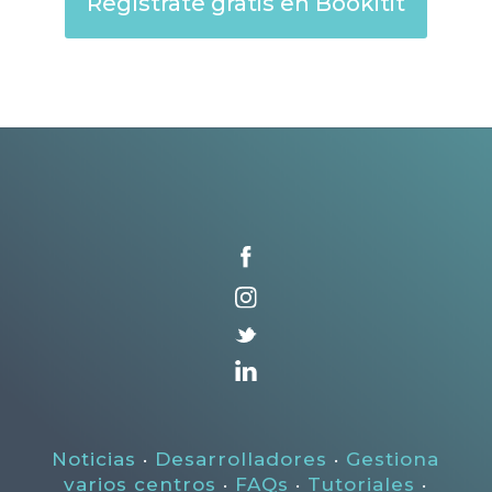
Regístrate gratis en Bookitit
Noticias
·
Desarrolladores
·
Gestiona
varios centros
·
FAQs
·
Tutoriales
·