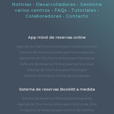
Noticias
·
Desarrolladores
·
Gestiona
varios centros
·
FAQs
·
Tutoriales
·
Colaboradores
·
Contacto
App móvil de reservas online
Agenda de Cita Previa Online para Clínicas Dentales
Sistema de Reservas Online para Fisioterapeutas
Aplicación de Cita Previa Online para Osteópatas
Software de Reservas Online para Nutricionistas
Sistema de Cita Previa para Psicólogos
Sistema de Reserva Online para Hospitales
Sistema de reservas Bookitit a medida
Sistema de Reservas Online para Peluquerías
Agenda de Cita Previa Online para Centros de Uñas
Programa de Reservas para Centros de Estética