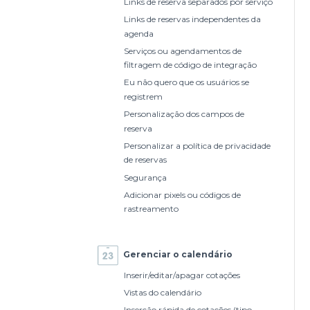
Links de reserva separados por serviço
Links de reservas independentes da
agenda
Serviços ou agendamentos de
filtragem de código de integração
Eu não quero que os usuários se
registrem
Personalização dos campos de
reserva
Personalizar a política de privacidade
de reservas
Segurança
Adicionar pixels ou códigos de
rastreamento
Gerenciar o calendário
Inserir/editar/apagar cotações
Vistas do calendário
Inserção rápida de cotações (tipo