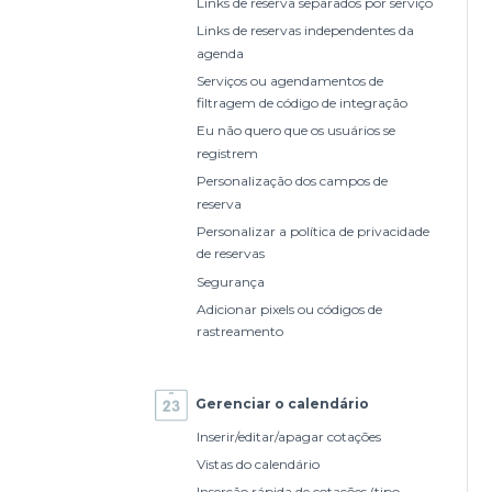
Links de reserva separados por serviço
Links de reservas independentes da
agenda
Serviços ou agendamentos de
filtragem de código de integração
Eu não quero que os usuários se
registrem
Personalização dos campos de
reserva
Personalizar a política de privacidade
de reservas
Segurança
Adicionar pixels ou códigos de
rastreamento
Gerenciar o calendário
Inserir/editar/apagar cotações
Vistas do calendário
Inserção rápida de cotações (tipo