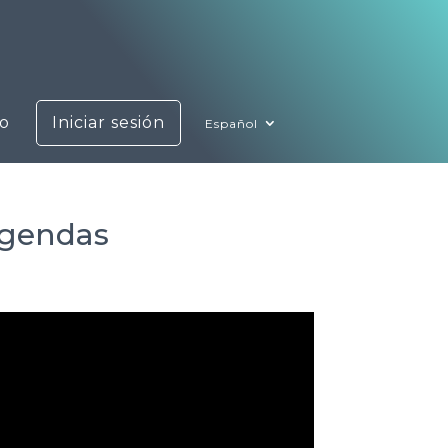
o
Iniciar sesión
Español
 agendas