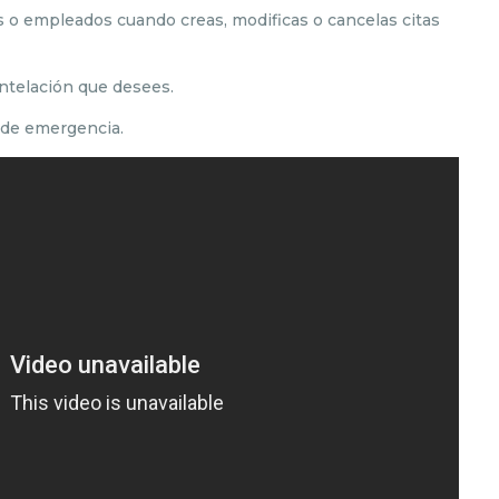
tes o empleados cuando creas, modificas o cancelas citas
antelación que desees.
 de emergencia.