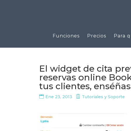
Funciones
Precios
Para q
El widget de cita pre
reservas online Booki
tus clientes, enséña
Ene 23, 2013
Tutoriales y Soporte