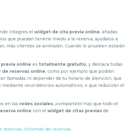
ndo integres el
widget de cita previa online
, añadas
ios que puedan tenerle miedo a la reserva, ayúdalos a
ean, más clientes se animarán. Cuando lo prueben estarán
 previa online
es
totalmente
gratuito,
y destaca todas
 de reservas online
, como por ejemplo que podrán
cer llamadas ni depender de tu horario de atención, que
tas mediante recordatorios automáticos, o que reducirán el
les en las
redes sociales
, ¡compártelo! Haz que todo el
reserva online
con el
widget de citas previas
de
e reservas
,
sistemas de reservas