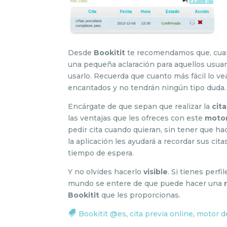
Desde
Bookitit
te recomendamos que, cua
una pequeña aclaración para aquellos usuar
usarlo. Recuerda que cuanto más fácil lo v
encantados y no tendrán ningún tipo duda.
Encárgate de que sepan que realizar la
cita
las ventajas que les ofreces con este
motor
pedir cita cuando quieran, sin tener que ha
la aplicación les ayudará a recordar sus ci
tiempo de espera.
Y no olvides hacerlo
visible
. Si tienes perfi
mundo se entere de que puede hacer una
Bookitit
que les proporcionas.
Bookitit @es
,
cita previa online
,
motor d