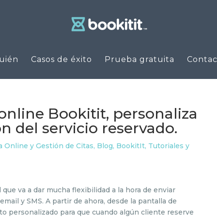
uién
Casos de éxito
Prueba gratuita
Contac
online Bookitit, personaliza
n del servicio reservado.
 Online y Gestión de Citas
,
Blog
,
BookitIt
,
Tutoriales y
ue va a dar mucha flexibilidad a la hora de enviar
email y SMS. A partir de ahora, desde la pantalla de
xto personalizado para que cuando algún cliente reserve