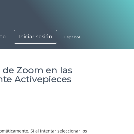
to
Iniciar sesión
Español
s de Zoom en las
nte Activepieces
máticamente. Si al intentar seleccionar los