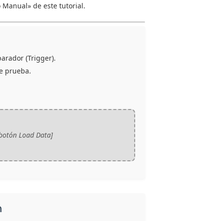
 Manual» de este tutorial.
arador (Trigger).
de prueba.
botón Load Data]
m