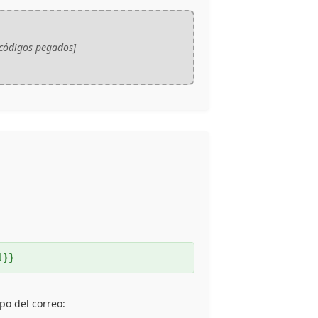
 códigos pegados]
l}}
po del correo: