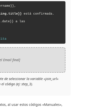
ername}},
king.title}}
está confirmada.
.date}} a las
Cita
l Email final]
e de seleccionar la variable «join_url»
l código (ej: step_3).
atos, al usar estos códigos «Manuales»,